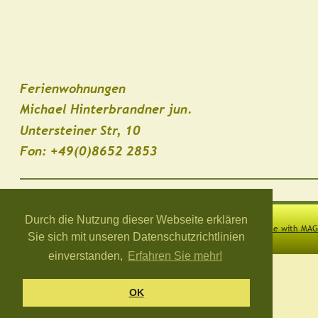
Ferienwohnungen 
Michael Hinterbrandner jun.
Untersteiner Str, 10
Fon: +49(0)8652 2853
Durch die Nutzung dieser Webseite erklären
© by Michael Hinterbrandner jun. 2026
Made with MAG
Sie sich mit unseren Datenschutzrichtlinien
einverstanden,
Erfahren Sie mehr!
OK